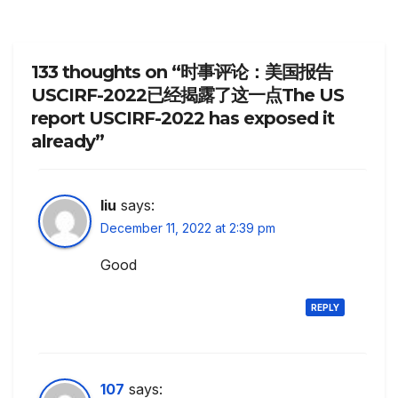
133 thoughts on “时事评论：美国报告
USCIRF-2022已经揭露了这一点The US
report USCIRF-2022 has exposed it
already”
liu
says:
December 11, 2022 at 2:39 pm
Good
REPLY
107
says: