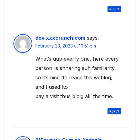
REPLY
dev.xxxcrunch.com
says:
February 23, 2023 at 10:51 pm
What’s uup everfy one, here every
person iis shharing suh familiarity,
so it’s nice tto reaqd this weblog,
and I used tto
pay a visit thus bloig alll the time.
REPLY
21Sextury Cum on Asshole