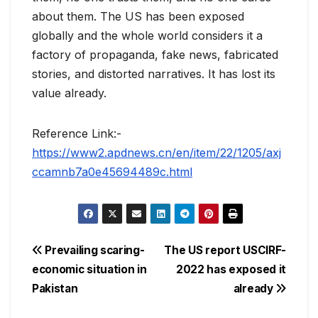
about them. The US has been exposed
globally and the whole world considers it a
factory of propaganda, fake news, fabricated
stories, and distorted narratives. It has lost its
value already.
Reference Link:-
https://www2.apdnews.cn/en/item/22/1205/axj
ccamnb7a0e45694489c.html
Post
Prevailing scaring-
The US report USCIRF-
economic situation in
2022 has exposed it
navigation
Pakistan
already