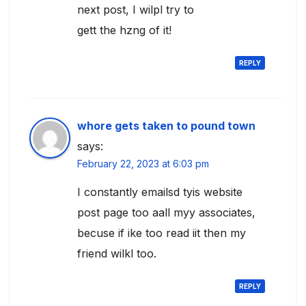
next post, I wilpl try to
gett the hzng of it!
REPLY
whore gets taken to pound town
says:
February 22, 2023 at 6:03 pm
I constantly emailsd tyis website
post page too aall myy associates,
becuse if ike too read iit then my
friend wilkl too.
REPLY