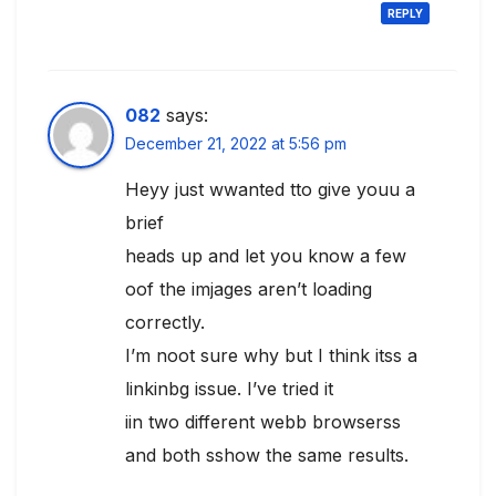
REPLY
082
says:
December 21, 2022 at 5:56 pm
Heyy just wwanted tto give youu a
brief
heads up and let you know a few
oof the imjages aren’t loading
correctly.
I’m noot sure why but I think itss a
linkinbg issue. I’ve tried it
iin two different webb browserss
and both sshow the same results.