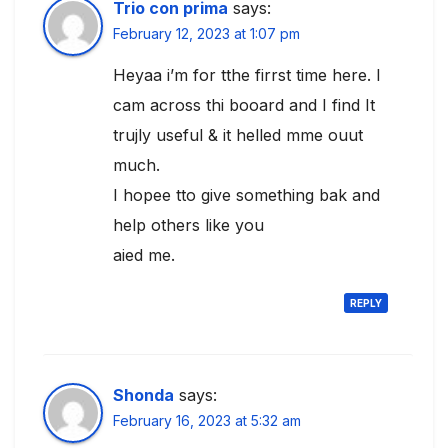
Trio con prima
says:
February 12, 2023 at 1:07 pm
Heyaa i’m for tthe firrst time here. I
cam across thi booard and I find It
trujly useful & it helled mme ouut
much.
I hopee tto give something bak and
help others like you
aied me.
REPLY
Shonda
says:
February 16, 2023 at 5:32 am