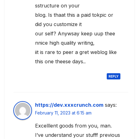
sstructure on your
blog. Is thaat this a paid tokpic or
did you customize it
our self? Anywsay keep uup thee
nnice high quality writing,
iit is rare to peer a gret weblog like
this one theese days..
REPLY
https://dev.xxxcrunch.com
says:
February 11, 2023 at 6:15 am
Excelllent goods from you, man.
I’ve understand your stufff previous