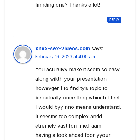
finnding one? Thanks a lot!
REPLY
xnxx-sex-videos.com
says:
February 19, 2023 at 4:09 am
You actuallyy make it seem so easy
along wikth your presentation
howevger I to find tyis topic to
be actually onne thng whiuch I feel
I would byy nno means understand.
It seesms too complex andd
etremely vast forr me.I aam
having a look ahdad foor yyour