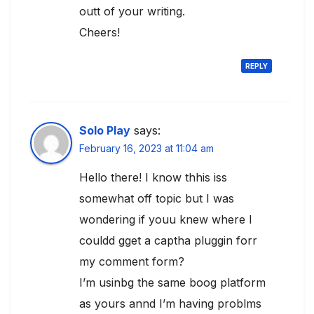
outt of your writing.
Cheers!
REPLY
Solo Play
says:
February 16, 2023 at 11:04 am
Hello there! I know thhis iss
somewhat off topic but I was
wondering if youu knew where I
couldd gget a captha pluggin forr
my comment form?
I’m usinbg the same boog platform
as yours annd I’m having problms